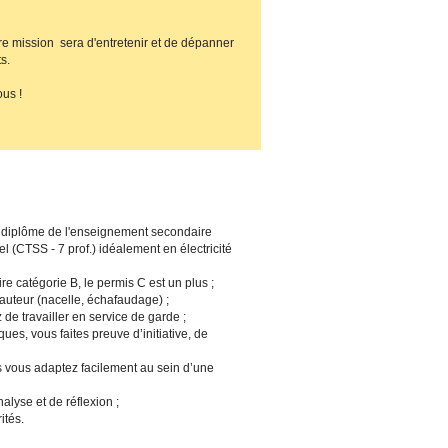
e mission  sera d'entretenir et de dépanner 
.

us !
n diplôme de l'enseignement secondaire
l (CTSS - 7 prof.) idéalement en électricité
e catégorie B, le permis C est un plus ;
hauteur (nacelle, échafaudage) ;
 de travailler en service de garde ;
ues, vous faites preuve d’initiative, de
us vous adaptez facilement au sein d’une
lyse et de réflexion ;
ités.