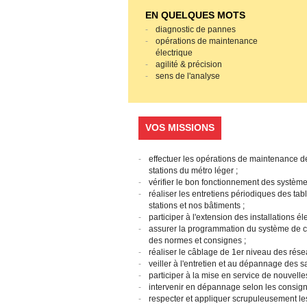
EN QUELQUES MOTS
diagnostic de pannes
opérations de maintenance
électrique
agilité & précision
sens de l'analyse
VOS MISSIONS
effectuer les opérations de maintenance de
stations du métro léger ;
vérifier le bon fonctionnement des système
réaliser les entretiens périodiques des ta
stations et nos bâtiments ;
participer à l'extension des installations é
assurer la programmation du système de ch
des normes et consignes ;
réaliser le câblage de 1er niveau des rése
veiller à l'entretien et au dépannage des 
participer à la mise en service de nouvelles
intervenir en dépannage selon les consign
respecter et appliquer scrupuleusement le