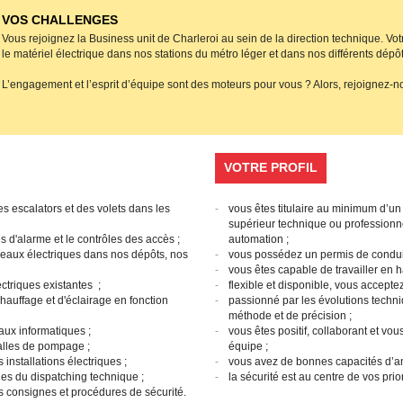
VOS CHALLENGES
Vous rejoignez la Business unit de Charleroi au sein de la direction technique. Votr
le matériel électrique dans nos stations du métro léger et dans nos différents dépôts
L’engagement et l’esprit d’équipe sont des moteurs pour vous ? Alors, rejoignez-no
VOTRE PROFIL
s escalators et des volets dans les
vous êtes titulaire au minimum d’u
supérieur technique ou professionne
s d'alarme et le contrôles des accès ;
automation ;
bleaux électriques dans nos dépôts, nos
vous possédez un permis de conduir
vous êtes capable de travailler en 
lectriques existantes ;
flexible et disponible, vous acceptez
auffage et d'éclairage en fonction
passionné par les évolutions techniq
méthode et de précision ;
aux informatiques ;
vous êtes positif, collaborant et vo
salles de pompage ;
équipe ;
 installations électriques ;
vous avez de bonnes capacités d’ana
es du dispatching technique ;
la sécurité est au centre de vos prior
s consignes et procédures de sécurité.