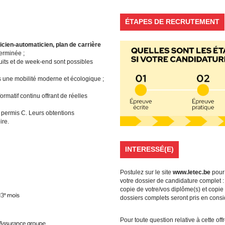
ÉTAPES DE RECRUTEMENT
ricien-automaticien, plan de carrière
erminée ;
uits et de week-end sont possibles
 une mobilité moderne et écologique ;
rmatif continu offrant de réelles
permis C. Leurs obtentions
oire.
INTERESSÉ(E)
Postulez sur le site
www.letec.be
pou
votre dossier de candidature complet : l
copie de votre/vos diplôme(s) et copie
dossiers complets seront pris en consi
Pour toute question relative à cette of