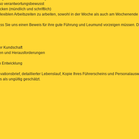
enso verantwortungsbewusst
ken (mündlich und schriftlich)
 flexiblen Arbeitszeiten zu arbeiten, sowohl in der Woche als auch am Wochenend
s Sie uns einen Beweis für ihre gute Führung und Leumund vorzeigen müssen. Dies 
er Kundschaft
en und Herausforderungen
en Entwicklung
tionsbrief, detaillierter Lebenslauf, Kopie Ihres Führerscheins und Personalauswe
s als ungültig geschätzt.