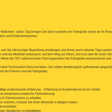
t in Wallonien. Jeden Tag bringen Sie über hunderte von Fahrgäste sicher an ihr Rei
vation und Professionalismus.
ren und Sie mit herziger Begrüßung empfangen und Ihnen auch ratsame Tipps geben
 und die Mobilität verbessern: auf dem Weg zur Arbeit, zum Arzt oder für einen Sh
ie Werte der TEC während jeder Fahrt gegenüber der Fahrgäste repräsentieren und 
und dem Technischen Personal teilen: Sie sollten diesbezüglich aufmerksam gegen
rt des Fahrers und der Fahrgäste).
ftige professionelle Erfahrung - Erfahrung im Kundendienst ist von Vorteil
ine bewiesene praktische Fahrerfahrung
es D-Führerscheins zu erhalten
u machen, müssen Sie Ihren Wohnsitz in Belgien haben
enorientiert
ssige Situationen zu bewältigen